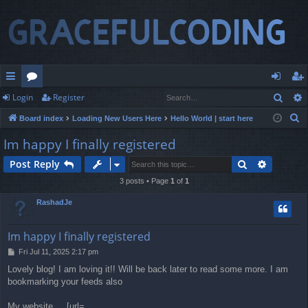
Sear
Login
Register
ui
or
og
eg
S
Board index
Loading New Users Here
Hello World | start here
ck
u
in
ist
e
Im happy I finally registered
lin
m
er
a
Search
Advance
Post Reply
r
ks
s
c
3 posts • Page
1
of
1
h
RashadJe
Im happy I finally registered
P
Fri Jul 11, 2025 2:17 pm
o
Lovely blog! I am loving it!! Will be back later to read some more. I am
s
bookmarking your feeds also
t
My website ... [url=