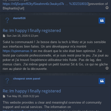
https://n5j5xqrmf63tyf5ieahmn6c3wukyd7k ... %3D2318010
]prevention of
T
Blepharitis[/url]
o
p
daniel516
Re: Im happy I finally registered
P
Sun Jan 18, 2026 6:13 pm
o
Salut la communauté ! Je bosse dans la tech à Metz et je suis sensible
s
aux interfaces bien faites. Un ami développeur m'a montré
t
https://spinmamas.fr
en me disant que le site était bien optimisé. J'ai
testé par curiosité professionnelle, et je suis resté pour le jeu. J'ai joué au
poker et j'ai trouvé l'expérience utilisateur très fluide. Pas de lag, des
menus clairs. J'ai même gagné un petit tournoi Sit & Go, ce qui ne gâche
T
rien au plaisir de la découverte.
o
p
cheapest smm panel
Re: Im happy I finally registered
P
Tue May 05, 2026 9:22 pm
o
This website provides a clear and meaningful overview of community
s
support and social services. The information on
t